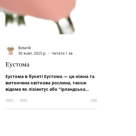
Botanik
30 жовт. 2025 р.
Читати 1 хв
Еустома
Еустома в букеті Еустома — це ніжна та
витончена квіткова рослина, також
відома як лізіантус або "ірландська
троянда" завдяки своїй елегантності. Вона
є популярним вибором для букетів і
флористичних композицій, оскільки має
привабливі келихоподібні або махрові
квіти різних відтінків Характеристики