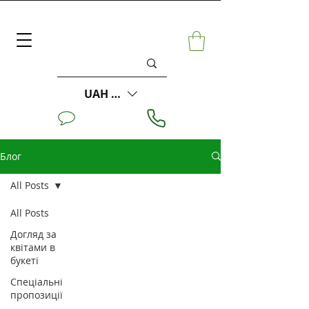
UAH (₴)
Блог
All Posts
All Posts
Догляд за
квітами в
букеті
Спеціальні
пропозиції