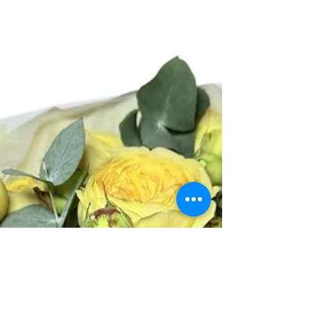
Botanik буча купити квіти Зовнішній
вигляд : Еустома має великі лійкоподібні
квітки з ніжними, іноді зморщеними
пелюстками. Стебла тонкі й високі.
Кольори : Квіти бувають білого, ро