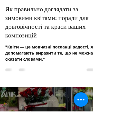
Botanik
30 січ. 2025 р.
Читати 3 хв
Як правильно доглядати за
зимовими квітами: поради для
довговічності та краси ваших
композицій
"Квіти — це мовчазні посланці радості, які
допомагають виразити те, що не можна
сказати словами."