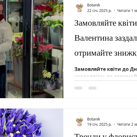
Botanik
22 січ. 2025 р.
Читати 1 х
Замовляйте квіти
Валентина заздал
отримайте знижк
Замовляйте квіти до Дн
заздалегідь та отримай
Гарантуємо свіжість, як
доставку у найроманти
Botanik
19 січ. 2025 р.
Читати 2 х