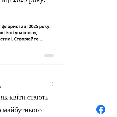
иці 2025 року:
 флористиці 2025 року:
логічні упаковки,
і стилі. Створюйте
в
як квіти стають
о майбутнього