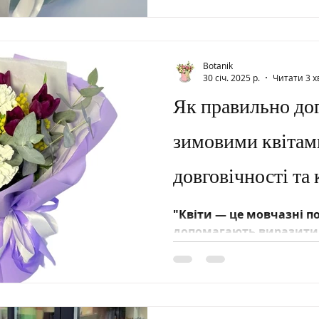
Botanik
30 січ. 2025 р.
Читати 3 х
Як правильно дог
зимовими квітам
довговічності та
композицій
"Квіти — це мовчазні по
допомагають виразити 
сказати словами."