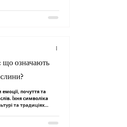
: що означають
ослини?
 емоції, почуття та
слів. Їхня символіка
ьтурі та традиціях