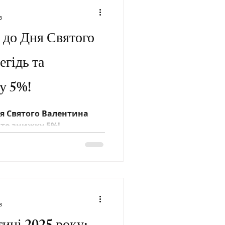
в
 до Дня Святого
егідь та
у 5%!
я Святого Валентина
те знижку 5%!
ість та своєчасну
в