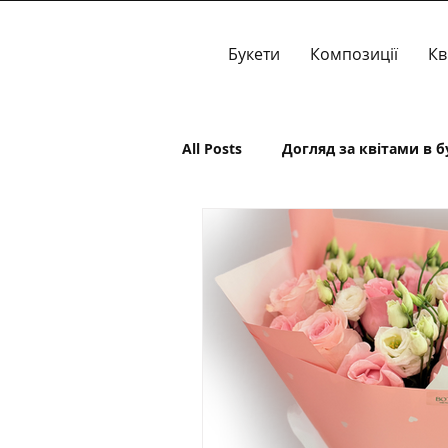
Букети
Композиції
Кв
All Posts
Догляд за квітами в б