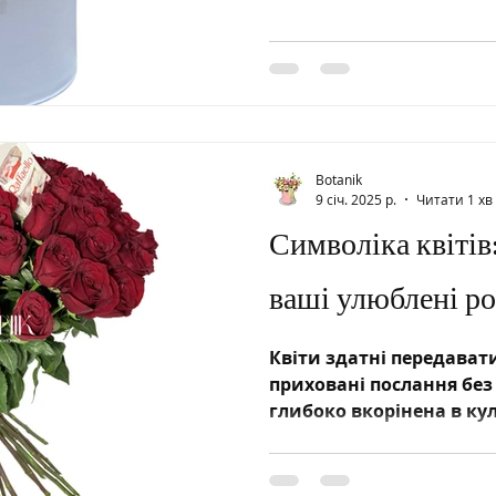
Botanik
9 січ. 2025 р.
Читати 1 хв
Символіка квітів
ваші улюблені р
Квіти здатні передавати
приховані послання без 
глибоко вкорінена в кул
різних наро