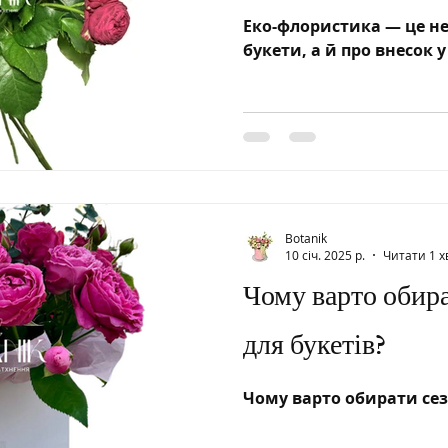
Еко-флористика — це не
букети, а й про внесок 
Botanik
10 січ. 2025 р.
Читати 1 х
Чому варто обира
для букетів?
Чому варто обирати сезо