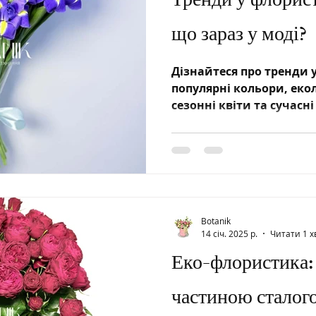
Тренди у флорист
що зараз у моді?
Дізнайтеся про тренди у
популярні кольори, еко
сезонні квіти та сучасн
актуальні бу
Botanik
14 січ. 2025 р.
Читати 1 х
Еко-флористика: 
частиною сталог