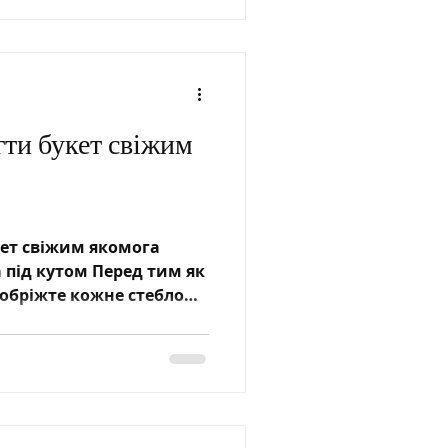
егти букет свіжим
кет свіжим якомога
 під кутом Перед тим як
 обріжте кожне стебло