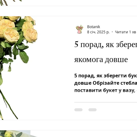
Botanik
8 січ. 2025 р.
Читати 1 хв
5 порад, як збер
якомога довше
5 порад, як зберегти бу
довше Обрізайте стебла
поставити букет у вазу,
на...