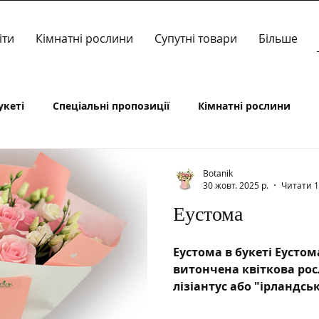
іти
Кімнатні рослини
Супутні товари
Більше
укеті
Спеціальні пропозиції
Кімнатні рослини
Botanik
30 жовт. 2025 р.
Читати 1
Еустома
Еустома в букеті Еустом
витончена квіткова рос
лізіантус або "ірландсь
своїй елегантності. Во