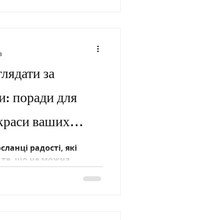
в
лядати за
и: поради для
 краси ваших
сланці радості, які
те, що не можна