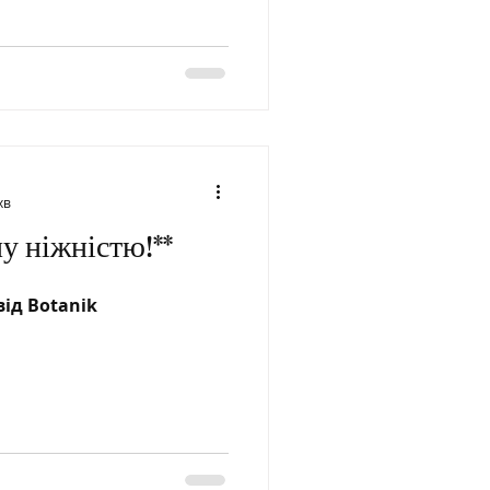
чних композицій,
і келихоподібні або
ідтінків Характеристики
ти Зовнішній вигляд :
оподібні квітки з
еними пелюстками.
Кольори : Квіти бувають
хв
ну ніжністю!**
ід Botanik