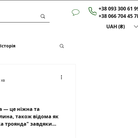
+38 093 300 61 9
+38 066 704 45 7
UAH (₴)
Історія
 хв
а — це ніжна та
лина, також відома як
ка троянда" завдяки
на є популярним вибором