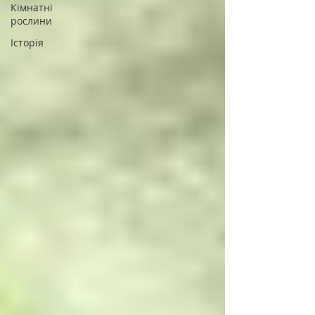
Кімнатні
рослини
Історія