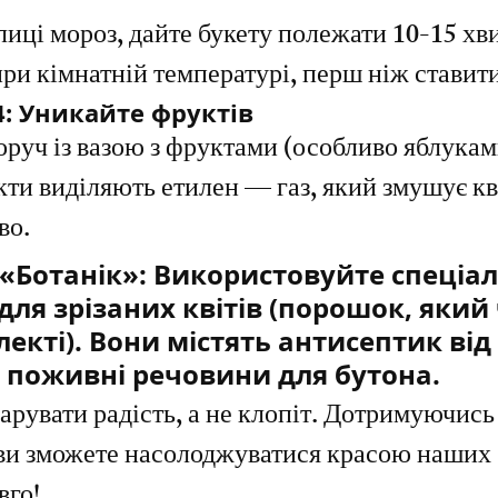
иці мороз, дайте букету полежати 10-15 хви
ри кімнатній температурі, перш ніж ставити
: Уникайте фруктів
поруч із вазою з фруктами (особливо яблукам
ти виділяють етилен — газ, який змушує кві
во.
 «Ботанік»:
 Використовуйте спеціал
ля зрізаних квітів (порошок, який 
екті). Вони містять антисептик від 
а поживні речовини для бутона.
дарувати радість, а не клопіт. Дотримуючись
ви зможете насолоджуватися красою наших 