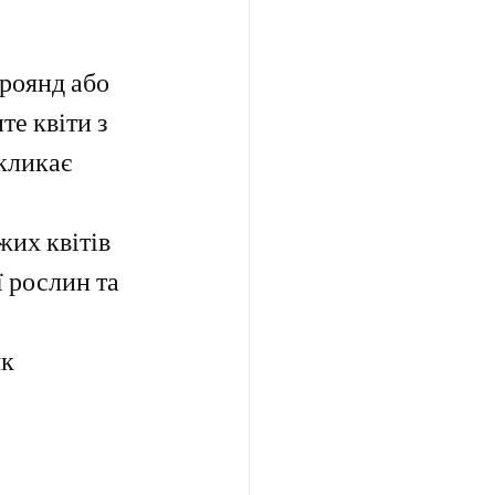
роянд або 
те квіти з 
кликає 
их квітів 
ї рослин та 
к 