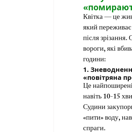
«помирають
Квітка — це жив
який переживає 
після зрізання. 
вороги, які вбив
години:
1. Зневодненн
«повітряна п
Це найпоширеніш
навіть 10-15 хви
Судини закупорю
«пити» воду, нав
спраги.