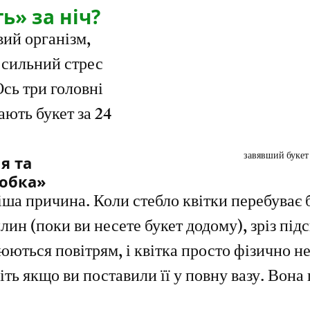
» за ніч?
ий організм, 
сильний стрес 
Ось три головні 
ають букет за 24 
завявший букет
я та 
робка»
а причина. Коли стебло квітки перебуває б
лин (поки ви несете букет додому), зріз підс
ються повітрям, і квітка просто фізично н
іть якщо ви поставили її у повну вазу. Вона 