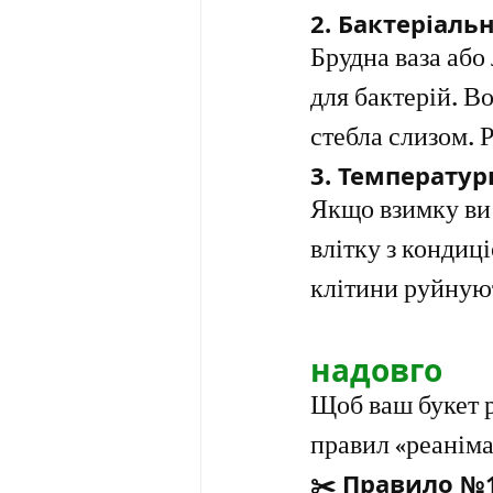
2. Бактеріаль
Брудна ваза або
для бактерій. В
стебла слизом. Р
3. Температу
Якщо взимку ви 
влітку з кондиц
клітини руйнують
букет в’яне
надовго
Щоб ваш букет р
правил «реаніма
✂️ Правило №1