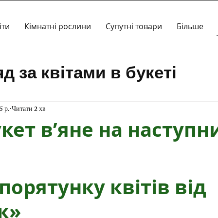
іти
Кімнатні рослини
Супутні товари
Більше
д за квітами в букеті
ропозиції
Кімнатні росл
5 р.
Читати 2 хв
кет в’яне на наступн
зірок.
к» 
Чому букет в’яне н