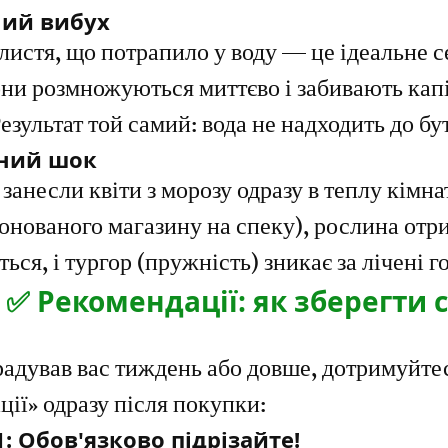
ний вибух
 листя, що потрапило у воду — це ідеальне 
они розмножуються миттєво і забивають кап
езультат той самий: вода не надходить до бу
рний шок
занесли квіти з морозу одразу в теплу кімнат
іонованого магазину на спеку), рослина отри
ся, і тургор (пружність) зникає за лічені г
 ✅ Рекомендації: як зберегти с
адував вас тиждень або довше, дотримуйте
ції» одразу після покупки:
: Обов'язково підрізайте!