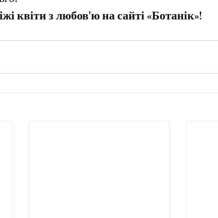
вго!
жі квіти з любов'ю на сайті «Ботанік»!