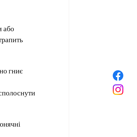
 або 
трапить 
но гниє 
 сполоснути 
сонячні 