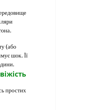
середовище 
іляри 
тона.
у (або 
мує шок. Її 
одини.
віжість 
сь простих 