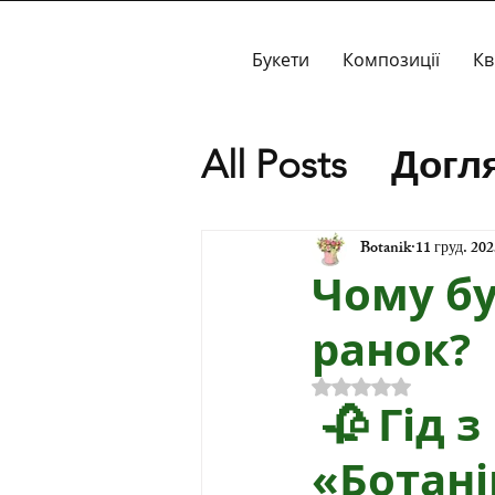
Букети
Композиції
Кв
All Posts
Догля
Спеціальні п
Botanik
11 груд. 202
Чому бу
Історія
ранок?
Оцінка: NaN з 5 
 🥀 Гід з порятунку квітів від 
«Ботані