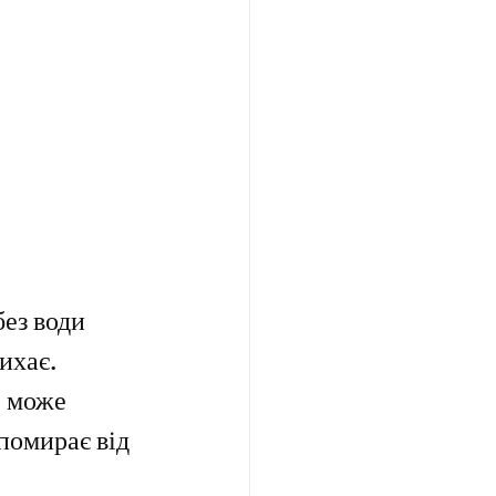
ез води 
ихає. 
е може 
помирає від 