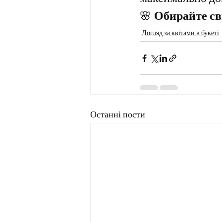
максимально до
🌸 
Обирайте сві
Догляд за квітами в букеті
Останні пости