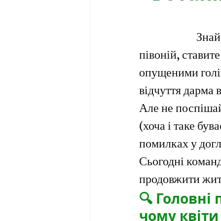
наступ
букет в’яне 
Знай
півоній, ставите
опущеними голів
відчуття дарма 
Але не поспішай
(хоча і таке був
помилках у догл
Сьогодні команд
продовжити жит
🔍 Головні 
чому квіти