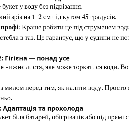
 букет у воду без підрізання.
жий зріз на 1-2 см під кутом 45 градусів.
 профі:
 Краще робити це під струменем води
тебла в таз. Це гарантує, що у судини не по
: Гігієна — понад усе
е нижнє листя, яке може торкатися води. Во
з милом перед тим, як налити воду. Просто
ньо.
3: Адаптація та прохолода
укет біля батарей, обігрівачів або під прямі 