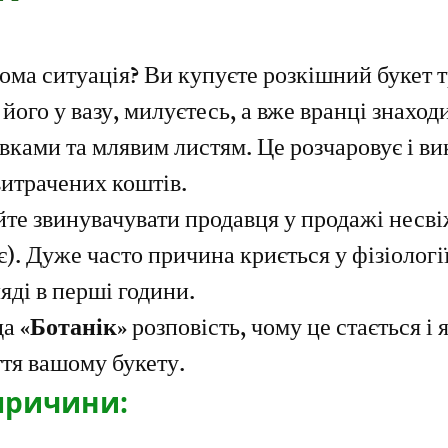
ний ранок?
ома ситуація? Ви купуєте розкішний букет т
 його у вазу, милуєтесь, а вже вранці знаходи
ками та млявим листям. Це розчаровує і ви
витрачених коштів.
те звинувачувати продавця у продажі несвіж
ає). Дуже часто причина криється у фізіологі
яді в перші години.
а 
«Ботанік»
 розповість, чому це стається і я
тя вашому букету.
причини: 
 