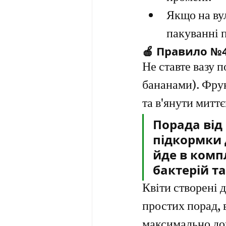
Якщо на вул
пакуванні п
🍎 Правило №4
Не ставте вазу 
бананами). Фрук
та в'янути миттє
Порада від
підкормки д
йде в компл
бактерій т
Квіти створені 
простих порад, 