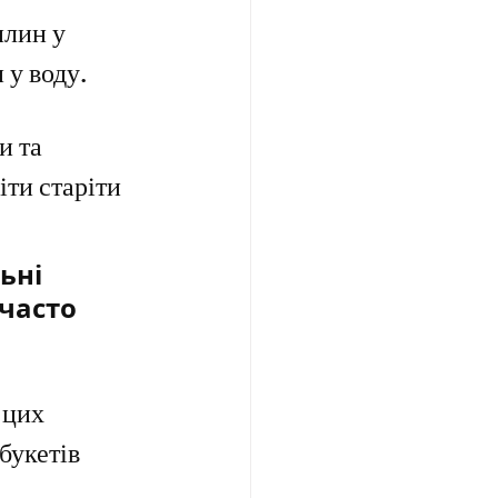
лин у 
 у воду.
и та 
ти старіти 
ьні 
часто 
 цих 
букетів 