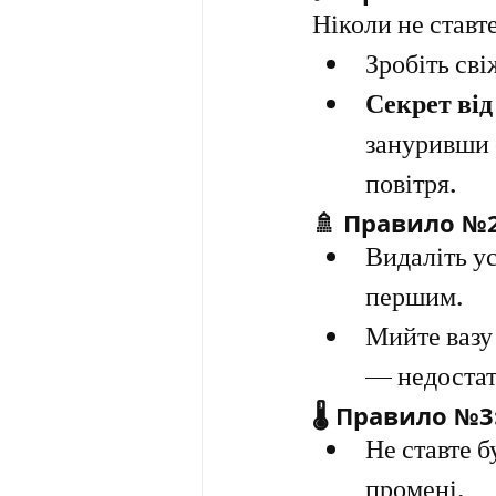
Ніколи не ставте
Зробіть сві
Секрет від
зануривши с
повітря.
🚿 Правило №2
Видаліть ус
першим.
Мийте вазу 
— недостат
🌡️ Правило №
Не ставте б
промені.