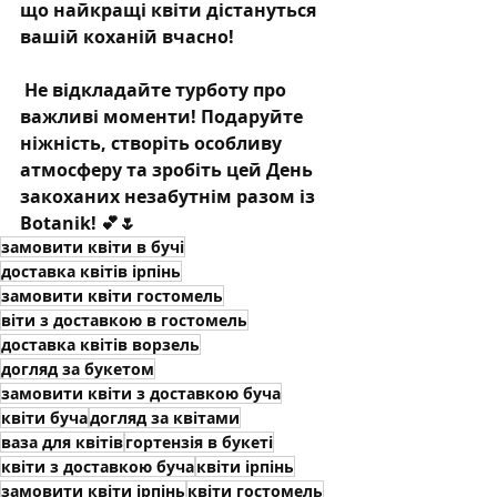
що найкращі квіти дістануться 
вашій коханій вчасно!
Не відкладайте турботу про 
важливі моменти! Подаруйте 
ніжність, створіть особливу 
атмосферу та зробіть цей День 
закоханих незабутнім разом із 
Botanik! 💕🌷
замовити квіти в бучі
доставка квітів ірпінь
замовити квіти гостомель
віти з доставкою в гостомель
доставка квітів ворзель
догляд за букетом
замовити квіти з доставкою буча
квіти буча
догляд за квітами
ваза для квітів
гортензія в букеті
квіти з доставкою буча
квіти ірпінь
замовити квіти ірпінь
квіти гостомель