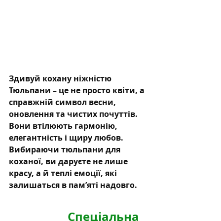
Здивуй кохану ніжністю 
Тюльпани – це не просто квіти, а 
справжній символ весни, 
оновлення та чистих почуттів. 
Вони втілюють гармонію, 
елегантність і щиру любов. 
Вибираючи тюльпани для 
коханої, ви даруєте не лише 
красу, а й теплі емоції, які 
залишаться в пам’яті надовго.
Здивуй кохану 
ніжністю
 Спеціальна 