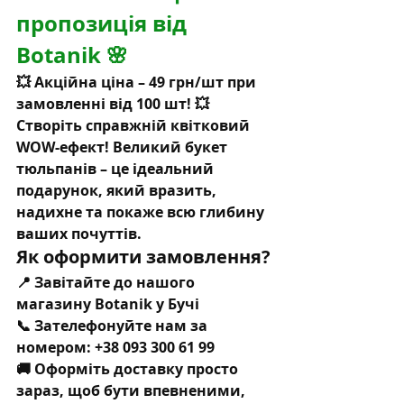
пропозиція від 
Botanik 🌸
💥 
Акційна ціна – 49 грн/шт
 при 
замовленні від 
100 шт
! 💥
Створіть справжній квітковий 
WOW-ефект! Великий букет 
тюльпанів – це ідеальний 
подарунок, який вразить, 
надихне та покаже всю глибину 
ваших почуттів.
Як оформити замовлення?
📍 Завітайте до нашого 
магазину 
Botanik
 у Бучі
📞 Зателефонуйте нам за 
номером: +38 093 300 61 99
🚚 Оформіть доставку просто 
зараз, щоб бути впевненими, 