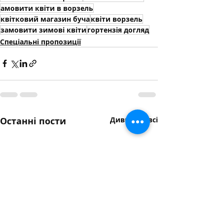
амовити квіти в ворзель
квітковий магазин буча
квіти ворзель
замовити зимові квіти
гортензія догляд
Спеціальні пропозиції
Останні пости
Дивитися всі