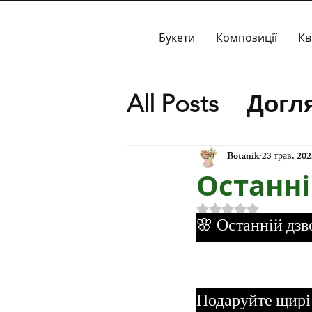
Букети
Композиції
Кв
All Posts
Догля
Спеціальні п
Botanik
23 трав. 202
Останн
Історія
Оцінка: NaN з 5 
🌸 Останній дзв
Подаруйте щирі 