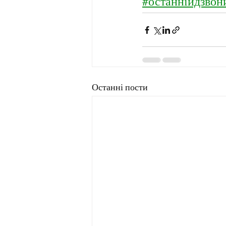
#останнійдзвон
Останні пости