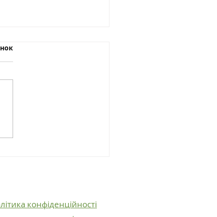
інок
жі тюльпани з
авкою в Ірпені:
няна краса у вашому
і
літика конфіденційності