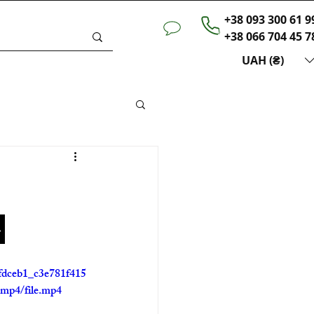
+38 093 300 61 9
+38 066 704 45 7
UAH (₴)
ини
 
o/fdceb1_c3e781f415
mp4/file.mp4