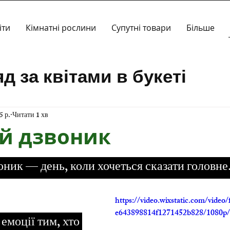
іти
Кімнатні рослини
Супутні товари
Більше
д за квітами в букеті
ропозиції
Кімнатні росл
5 р.
Читати 1 хв
ій дзвоник
зірок.
оник — день, коли хочеться сказати головне.
https://video.wixstatic.com/vide
e643898814f1271452b828/1080p/
емоції тим, хто 