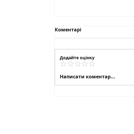
Коментарі
Додайте оцінку
Та сама можливість, яку
Написати коментар...
не можна пропустити! ✨