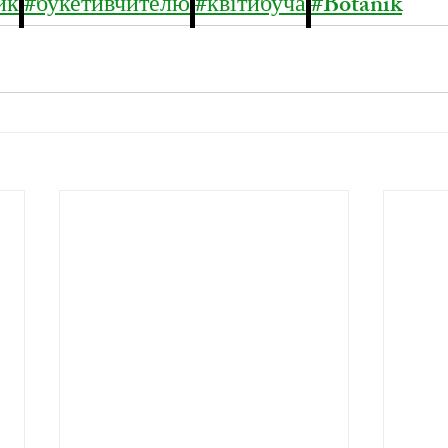
ик
#букетивчителю
#квітибуча
#Botanik