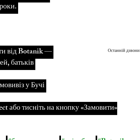
роки. 
ти від Botanik — 
Останній дзвони
ей, батьків 
мовивіз у Бучі 
ect або тисніть на кнопку «Замовити»