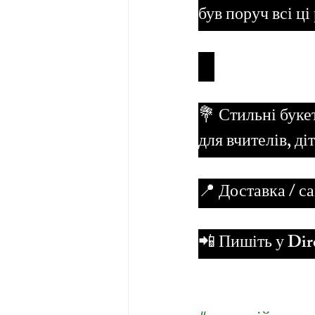
був поруч всі ці 
⠀ 
💐 Стильні буке
для вчителів, діт
📍 Доставка / са
📲 Пишіть у Dir