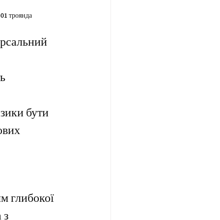
101 троянда
ерсальний 
ь 
изики бути 
ових 
м глибокої 
 з 