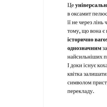
Це 
універсальн
в оксамит пелюс
її не через лінь 
тому, що вона є
історично ваго
однозначним
 з
найсильніших п
І доки існує кох
квітка залишати
символом пристр
перекладу.