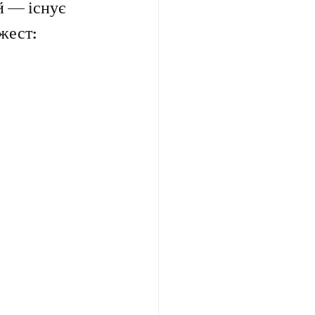
й — існує 
жест: 