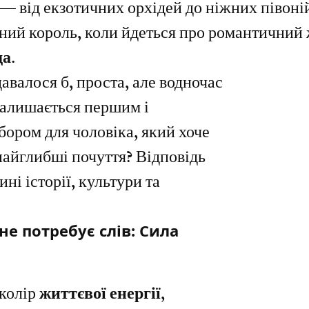
 — від екзотичних орхідей до ніжних півоні
ний король, коли йдеться про романтичний 
да
. 
авалося б, проста, але водночас 
залишається першим і 
ором для чоловіка, який хоче 
найглибші почуття? Відповідь 
ні історії, культури та 
 не потребує слів: Сила 
колір 
життєвої енергії, 
Червона 