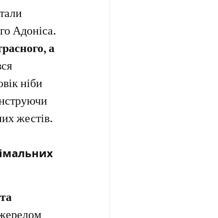
тали 
ого Адоніса.
расного, а 
ся 
вік ніби 
онструючи 
них жестів.
імальних 
та 
джерелом 