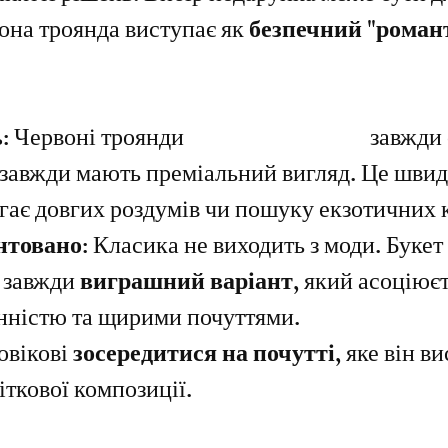
она троянда виступає як 
безпечний "роман
:
 Червоні троянди 
Червона Троянда
 завжди 
і завжди мають преміальний вигляд. Це швид
гає довгих роздумів чи пошуку екзотичних к
нтовано:
 Класика не виходить з моди. Букет
 завжди 
виграшний варіант
, який асоціюєт
нністю та щирими почуттями.
овікові 
зосередитися на почутті
, яке він в
іткової композиції.