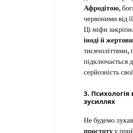
Афродітою
, бо
червоними від ї
Ці міфи закріпи
іноді й жертов
тисячоліттями, 
підключається до
серйозність сво
3. Психологі
зусиллях
Не будемо лукав
простоту
 у при