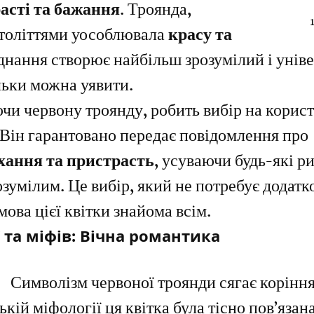
асті та бажання
. Троянда, 
толіттями уособлювала 
красу та 
єднання створює найбільш зрозумілий і унів
льки можна уявити.
чи червону троянду, робить вибір на корист
 Він гарантовано передає повідомлення про 
хання та пристрасть
, усуваючи будь-які р
зумілим. Це вибір, який не потребує додатк
мова цієї квітки знайома всім.
ії та міфів: Вічна романтика
а
 Символізм червоної троянди сягає коріння
кій міфології ця квітка була тісно пов’язана