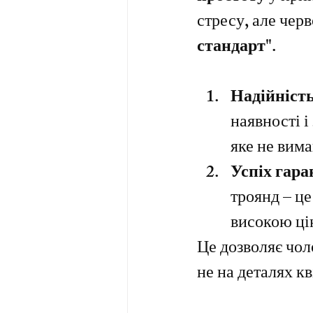
стресу, але черв
стандарт"
.
Надійність
наявності 
яке не вима
Успіх гара
троянд – це
високою ці
Це дозволяє чол
не на деталях кв