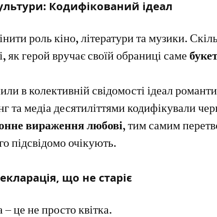
ультури: Кодифікований ідеал 
Червон
нити роль кіно, літератури та музики. Скіль
, як герой вручає своїй обраниці саме 
буке
пили в колективній свідомості ідеал романти
г та медіа десятиліттями кодифікували чер
онне вираження любові
, тим самим перетв
ого підсвідомо очікують.
Декларація, що не старіє
– це не просто квітка. 