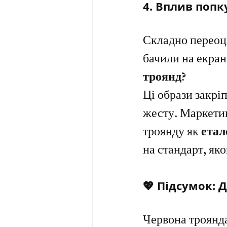
4. Вплив попк
Складно переоці
бачили на екрані
троянд
?
Ці образи закрі
жесту. Маркетин
троянду як 
етал
на стандарт, як
💖 Підсумок: 
Червона троянда 