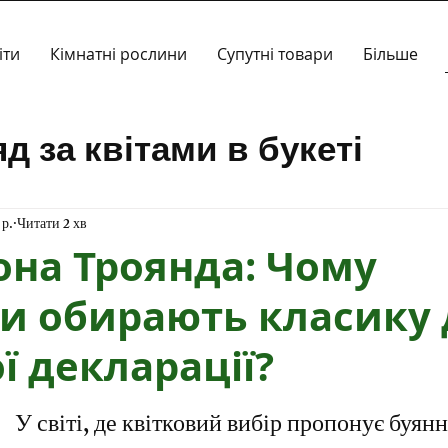
іти
Кімнатні рослини
Супутні товари
Більше
д за квітами в букеті
ропозиції
Кімнатні росл
 р.
Читати 2 хв
она Троянда: Чому
и обирають класику 
ї декларації?
зірок.
а
 У світі, де квітковий вибір пропонує буянн