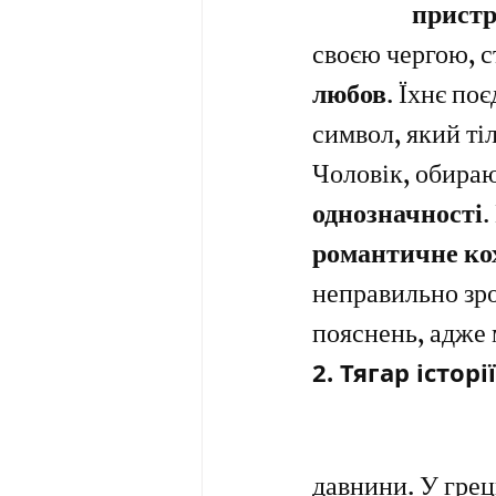
Троянда
пристр
своєю чергою, с
любов
. Їхнє по
символ, який ті
Чоловік, обираю
однозначності
.
романтичне ко
неправильно зро
пояснень, адже 
2. Тягар істор
Червона Троянд
давнини. У грець