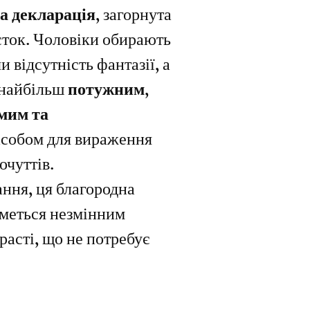
а декларація
, загорнута 
ток. Чоловіки обирають 
чи відсутність фантазії, а 
 найбільш 
потужним, 
мим та 
асобом для вираження 
очуттів.
ання, ця благородна 
меться незмінним 
асті, що не потребує 