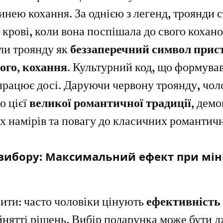
гинею кохання. За однією з легенд, троянди с
ї крові, коли вона поспішала до свого кохан
ли троянду як 
беззаперечний символ прист
ного, кохання
. Культурний код, що формував
працює досі. Даруючи червону троянду, чоло
 цієї 
великої романтичної традиції
, дем
їх намірів та повагу до класичних романтич
я вибору: Максимальний ефект при мін
ити: часто чоловіки цінують 
ефективність 
йнятті рішень. Вибір подарунка може бути 