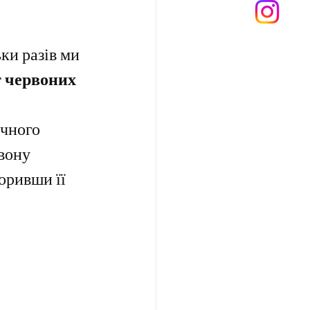
а Троянда
ки разів ми 
т червоних 
чного 
вону 
оривши її 