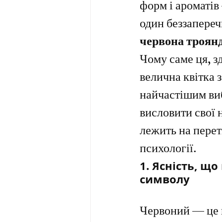
форм і ароматів
один беззапереч
червона троян
Чому саме ця, зд
велична квітка 
найчастішим виб
висловити свої 
лежить на перети
психології.
1. Ясність, що
символу
Червоний — це 