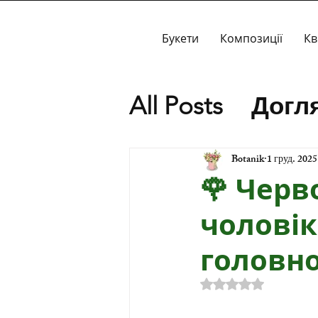
Букети
Композиції
Кв
All Posts
Догля
Спеціальні п
Botanik
1 груд. 2025
🌹 Черв
Історія
чоловік
головно
Оцінка: NaN з 5 
Червона Троянд