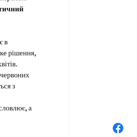
тичний 
є в 
ке рішення, 
вітів.
 червоних 
ься з 
исловлює, а 