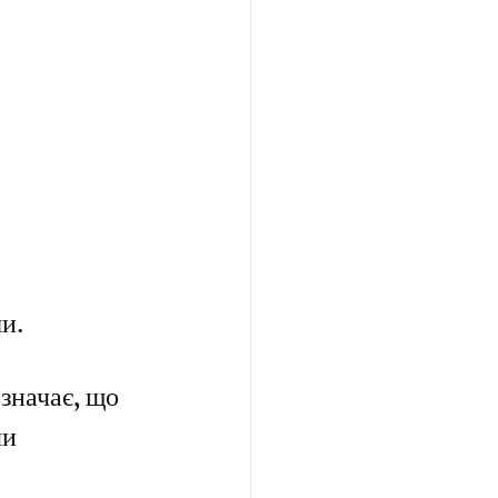
и.
значає, що 
и 