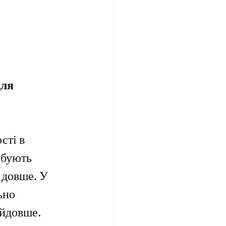
ля 
сті в 
ебують 
 довше. У 
ьно 
айдовше.