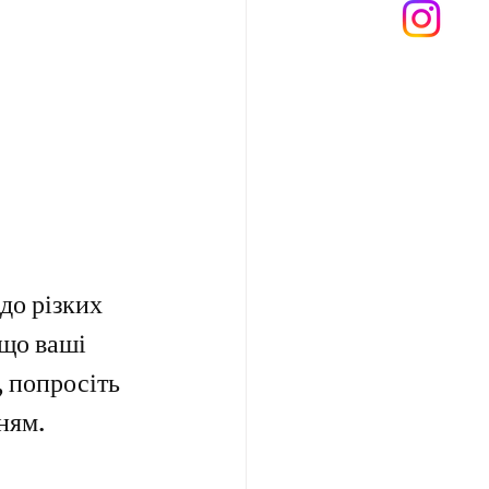
до різких 
що ваші 
 попросіть 
ням.