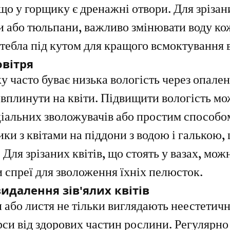
що у горщику є дренажні отвори. Для зрізани
и або тюльпани, важливо змінювати воду кож
стебла під кутом для кращого всмоктування 
овітря
у часто буває низька вологість через опален
вплинути на квіти. Підвищити вологість мо
іальних зволожувачів або простим способом
ки з квітами на піддони з водою і галькою, 
Для зрізаних квітів, що стоять у вазах, мож
 спреї для зволоження їхніх пелюсток.
видалення зів'ялих квітів
 або листя не тільки виглядають неестетично
си від здорових частин рослини. Регулярно 