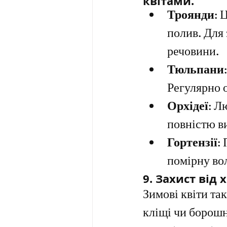
квітами.
Як п
Троянди:
 
полив. Для 
речовини.
Тюльпани:
Регулярно о
Орхідеї:
 Лю
повністю в
Гортензії:
 
помірну вол
9. 
Захист від 
Зимові квіти та
кліщі чи борошн