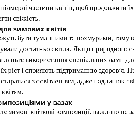
відмерлі частини квітів, щоб продовжити їх
егти свіжість.
для зимових квітів
ожуть бути туманними та похмурими, тому в
ували достатньо світла. Якщо природного св
згляньте використання спеціальних ламп для
їх ріст і сприяють підтриманню здоров’я. П
старатися з освітленням, адже надлишок сві
 квітам.
омпозиціями у вазах
те зимові квіткові композиції, важливо не з