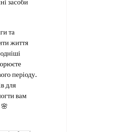
ні засоби 
ги та 
ити життя 
лодніші 
ворюєте 
ого періоду.
в для 
могти вам 
 🌸