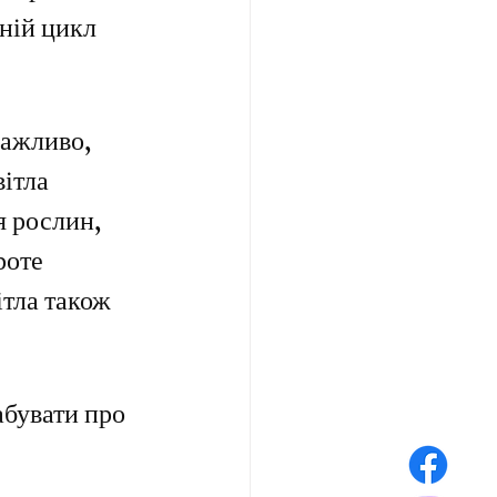
ній цикл 
ажливо, 
ітла 
 рослин, 
роте 
тла також 
абувати про 