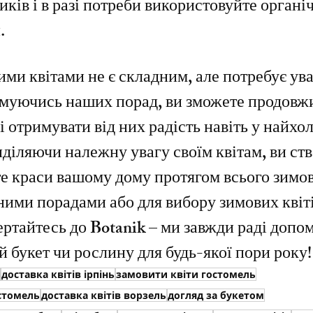
ків і в разі потреби використовуйте органіч
.
ими квітами не є складним, але потребує ува
имуючись наших порад, ви зможете продовж
і отримувати від них радість навіть у найхо
иділяючи належну увагу своїм квітам, ви ст
те краси вашому дому протягом всього зимов
ними порадами або для вибору зимових квіті
ертайтесь до 
Botanik
 – ми завжди раді допо
й букет чи рослину для будь-якої пори року!
доставка квітів ірпінь
замовити квіти гостомель
остомель
доставка квітів ворзель
догляд за букетом