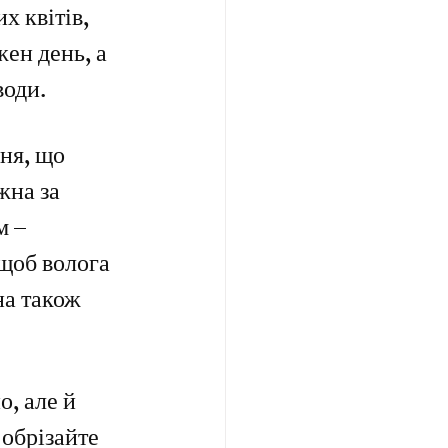
х квітів, 
ен день, а 
води.
ня, що 
жна за 
 – 
щоб волога 
на також 
, але й 
обрізайте 