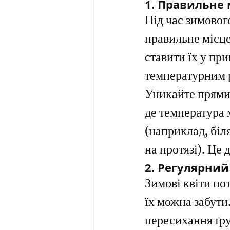
1. 
Правильне м
Під час зимовог
правильне місце
ставити їх у пр
температурним р
Уникайте прямих
де температура 
(наприклад, біл
на протязі). Це
2. 
Регулярний
Зимові квіти пот
їх можна забути
пересихання ґру