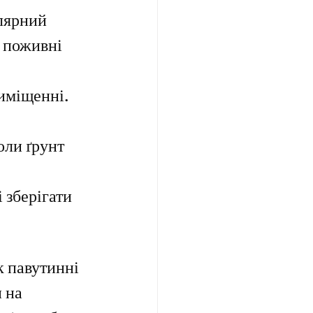
тами
лярний 
 поживні 
иміщенні. 
оли ґрунт 
 зберігати 
к павутинні 
 на 