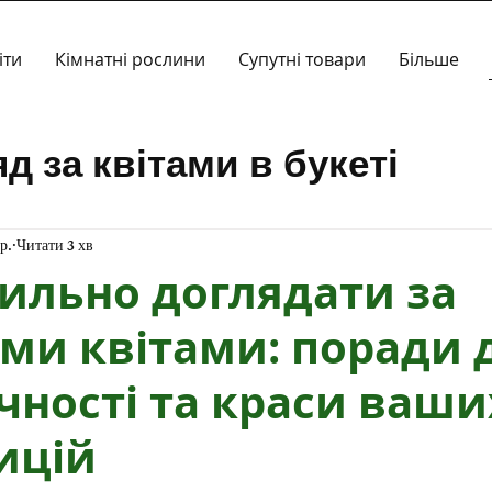
іти
Кімнатні рослини
Супутні товари
Більше
д за квітами в букеті
ропозиції
Кімнатні росл
р.
Читати 3 хв
ильно доглядати за
ми квітами: поради 
чності та краси ваши
ицій