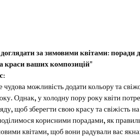
зірок.
доглядати за зимовими квітами: поради д
та краси ваших композицій"
с:
е чудова можливість додати кольору та свіжо
року. Однак, у холодну пору року квіти потр
яду, щоб зберегти свою красу та свіжість на
поділимося корисними порадами, як правил
мовими квітами, щоб вони радували вас якн