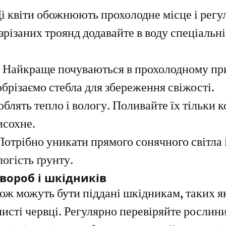
равильно доглядати за зимовими кві
Ці квіти обожнюють прохолодне місце і регу
зрізаних троянд додавайте в воду спеціальні
 Найкраще почуваються в прохолодному пр
брізаємо стебла для збереження свіжості.
блять тепло і вологу. Поливайте їх тільки к
исохне.
Потрібно уникати прямого сонячного світла і
огість ґрунту.
хвороб і шкідників
кож можуть бути піддані шкідникам, таких я
исті червці. Регулярно перевіряйте рослини