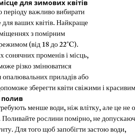
ісце для зимових квітів
о періоду важливо вибирати 
 для ваших квітів. Найкраще 
иміщеннях з помірним 
ежимом (від 18 до 22°C). 
 сонячних променів і місць, 
може різко змінюватися 
я опалювальних приладів або 
 допоможе зберегти квіти свіжими і красивим
 полив
ребують менше води, ніж влітку, але це не о
. Поливайте рослини помірно, не допускаюч
нту. Для того щоб запобігти застою води, 