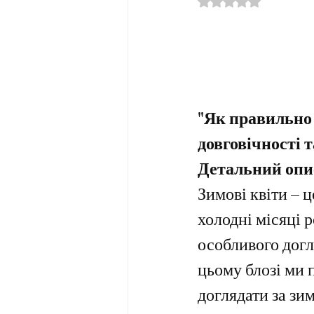
Оцінка: NaN з 5 
"Як правильно 
довговічності 
Детальний опи
Зимові квіти – ц
холодні місяці 
особливого догл
цьому блозі ми 
доглядати за зи