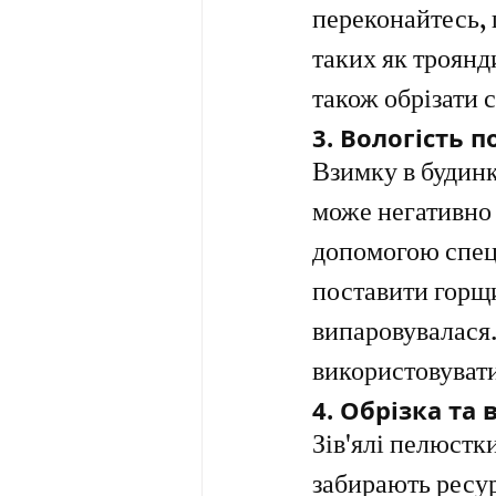
переконайтесь, 
таких як троянд
також обрізати 
3. 
Вологість п
Взимку в будинк
може негативно 
допомогою спец
поставити горщи
випаровувалася. 
використовувати
4. 
Обрізка та 
Зів'ялі пелюстки
забирають ресур