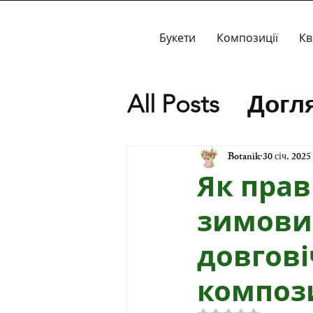
Букети
Композиції
Кв
All Posts
Догля
Спеціальні п
Botanik
30 січ. 2025 
Як прав
Історія
зимови
довгові
композ