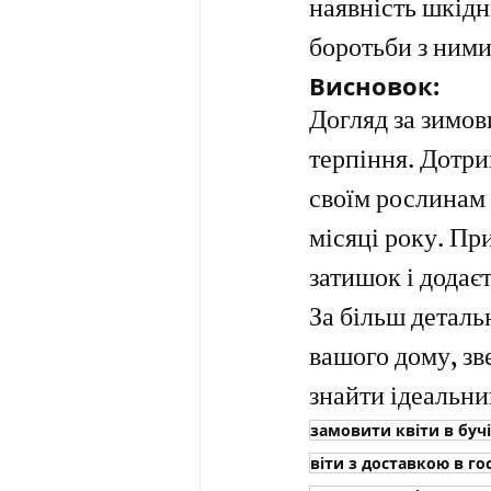
наявність шкідни
боротьби з ними
Висновок:
Догляд за зимов
терпіння. Дотр
своїм рослинам 
місяці року. Пр
затишок і додає
За більш деталь
вашого дому, зв
знайти ідеальни
замовити квіти в бучі
віти з доставкою в г