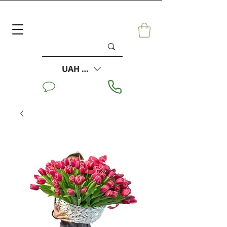
UAH (₴)