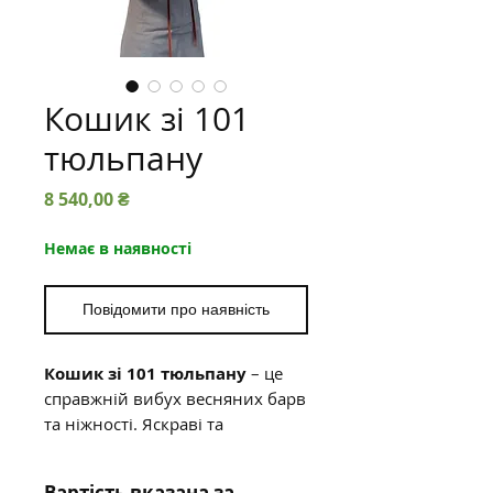
Кошик зі 101
тюльпану
Ціна
8 540,00 ₴
Немає в наявності
Повідомити про наявність
Кошик зі 101 тюльпану
– це
справжній вибух весняних барв
та ніжності. Яскраві та
витончені тюльпани у
великому плетеному кошику
Вартість вказана за