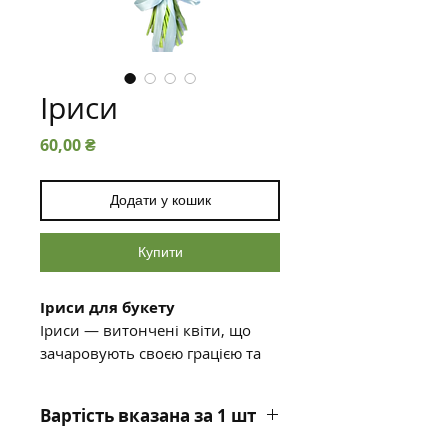
Іриси
Ціна
60,00 ₴
Додати у кошик
Купити
Іриси для букету
Іриси — витончені квіти, що
зачаровують своєю грацією та
насиченими відтінками. Вони
додають букетам особливого
Вартість вказана за 1 шт
шарму та символізують
мудрість, надію і щирість.