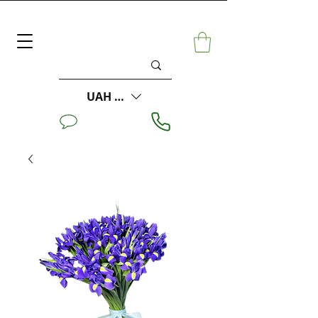
UAH (₴)