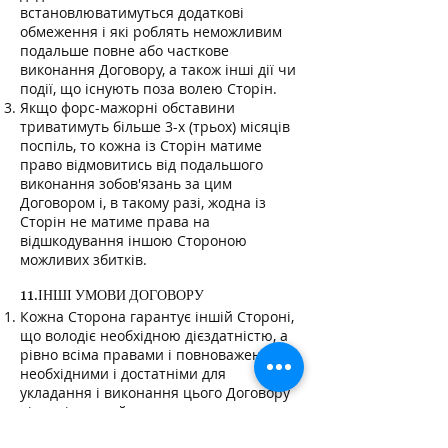
встановлюватимуться додаткові
обмеження і які роблять неможливим
подальше повне або часткове
виконання Договору, а також інші дії чи
події, що існують поза волею Сторін.
Якщо форс-мажорні обставини
триватимуть більше 3-х (трьох) місяців
поспіль, то кожна із Сторін матиме
право відмовитись від подальшого
виконання зобов'язань за цим
Договором і, в такому разі, жодна із
Сторін не матиме права на
відшкодування іншою Стороною
можливих збитків.
11.ІНШІ УМОВИ ДОГОВОРУ
Кожна Сторона гарантує іншій Стороні,
що володіє необхідною дієздатністю, а
рівно всіма правами і повноваженнями,
необхідними і достатніми для
укладання і виконання цього Договору
відповідно до його умов.
Одностороння зміна умов укладеного