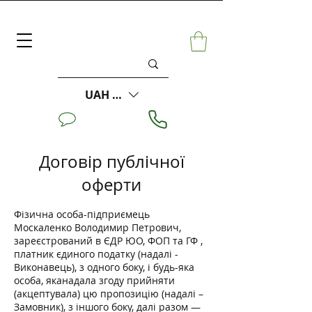
UAH (₴)
Договір публічної
оферти
Фізична особа-підприємець
Москаленко Володимир Петрович,
зареєстрований в ЄДР ЮО, ФОП та ГФ ,
платник єдиного податку (надалі -
Виконавець), з одного боку, і будь-яка
особа, яканадала згоду прийняти
(акцептувала) цю пропозицію (надалі –
Замовник), з іншого боку, далі разом —