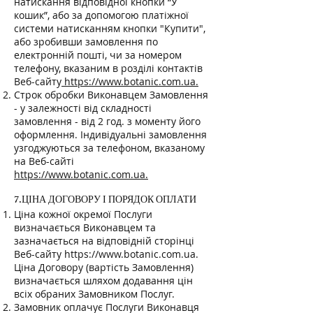
натискання відповідної кнопки “У
кошик”, або за допомогою платіжної
системи натисканням кнопки "Купити",
або зробивши замовлення по
електронній пошті, чи за номером
телефону, вказаним в розділі контактів
Веб-сайту
https://www.botanic.com.ua.
Строк обробки Виконавцем Замовлення
- у залежності від складності
замовлення - від 2 год. з моменту його
оформлення. Індивідуальні замовлення
узгоджуються за телефоном, вказаному
на Веб-сайті
https://www.botanic.com.ua.
7.ЦІНА ДОГОВОРУ І ПОРЯДОК ОПЛАТИ
Ціна кожної окремої Послуги
визначається Виконавцем та
зазначається на відповідній сторінці
Веб-сайту
https://www.botanic.com.ua
.
Ціна Договору (вартість Замовлення)
визначається шляхом додавання цін
всіх обраних Замовником Послуг.
Замовник оплачує Послуги Виконавця