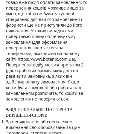
товар вже після оплати замовлення, то
повернення коштів можливе лише за
умов, що квіти не були закуплені
спеціально для вашого замовлення і
флористи ще не приступили до його
виконання. У таких випадках ми
повертаємо повну оплачену суму
замовлення (для оформлення
повернення звертаєтеся за
телефонами, вказаними на нашому
сайті
https://www.botanic.com.ua
).
Повернення відбувається протягом 2
(двох) робочих банківських днів на
реквізити Замовника, з яких він
здійснив оплату замовлення. Якщо
квіти були закуплені або робота над
замовленням розпочата, то кошти за
замовлення не повертаються.
9.ВІДПОВІДАЛЬНІСТЬ СТОРІН ТА
ВИРІШЕННЯ СПОРІВ
За невиконання або неналежне
виконання своїх зобов’язань за цим
Договором, сторони несуть