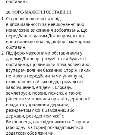
обставин).
10.ФОРС-МАЖОРНІ ОБСТАВИНИ
Сторони звільняються від
відповідальності за невиконання або
неналежне виконання зобов'язань, що
передбачені даним Договором, якщо
воно виникло внаслідок форс-мажорних
обставин.
Під форс-мажорними обставинами у
даному Договорі розуміються будь-які
обставини, що виникли поза волею або
всупереч волі чи бажанню Сторін і яких
не можна передбачити чи уникнути,
включаючи: військові дії, громадські
заворушення, епідемії, блокаду,
землетруси, повені, пожежі, а також
рішення чи приписи органів державної
влади та управління держави,
резидентом якої є Замовник, або
держави, резидентом якої є
Виконавець, внаслідок яких на Сторони
(або одну із Сторін) покладатимуться
додаткові обов'язки чи