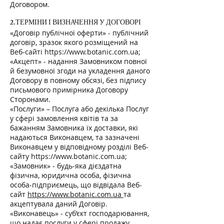
Договором.
2.ТЕРМІНИ І ВИЗНАЧЕННЯ У ДОГОВОРІ
«Договір публічної оферти» - публічний
договір, зразок якого розміщений на
Веб-сайті
https://www.botanic.com.ua
;
«Акцепт» - надання Замовником повної
й безумовної згоди на укладення даного
Договору в повному обсязі, без підпису
письмового примірника Договору
Сторонами.
«Послуги» – Послуга або декілька Послуг
у сфері замовлення квітів та за
бажанням Замовника їх доставки, які
надаються Виконавцем, та зазначені
Виконавцем у відповідному розділі Веб-
сайту
https://www.botanic.com.ua
;
«Замовник» - будь-яка дієздатна
фізична, юридична особа, фізична
особа-підприємець, що відвідала Веб-
сайт
https://www.botanic.com.ua
та
акцептувала даний Договір.
«Виконавець» - суб’єкт господарювання,
що надає послуги у сфері продажу