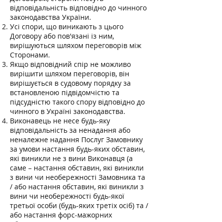
відповідальність відповідно до чинного
законодавства України.
Усі спори, що виникають з цього
Договору або пов'язані із ним,
вирішуються шляхом переговорів між
Сторонами.
Якщо відповідний спір не можливо
вирішити шляхом переговорів, він
вирішується в судовому порядку за
встановленою підвідомчістю та
підсудністю такого спору відповідно до
чинного в Україні законодавства.
Виконавець не несе будь-яку
відповідальність за ненадання або
неналежне надання Послуг Замовнику
за умови настання будь-яких обставин,
які виникли не з вини Виконавця (а
саме – настання обставин, які виникли
з вини чи необережності Замовника та
/ або настання обставин, які виникли з
вини чи необережності будь-якої
третьої особи (будь-яких третіх осіб) та /
або настання форс-мажорних