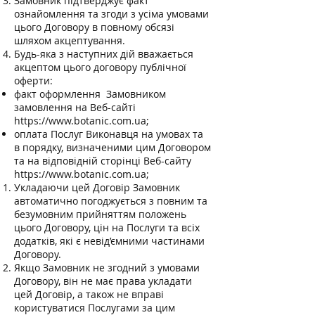
Замовник підтверджує факт
ознайомлення та згоди з усіма умовами
цього Договору в повному обсязі
шляхом акцептування.
Будь-яка з наступних дій вважається
акцептом цього договору публічної
оферти:
факт оформлення Замовником
замовлення на Веб-сайті
https://www.botanic.com.ua
;
оплата Послуг Виконавця на умовах та
в порядку, визначеними цим Договором
та на відповідній сторінці Веб-сайту
https://www.botanic.com.ua
;
Укладаючи цей Договір Замовник
автоматично погоджується з повним та
безумовним прийняттям положень
цього Договору, цін на Послуги та всіх
додатків, які є невід’ємними частинами
Договору.
Якщо Замовник не згодний з умовами
Договору, він не має права укладати
цей Договір, а також не вправі
користуватися Послугами за цим