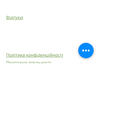
+38 066 704 45 78
Відгуки
Facebook
Instagram
Політика конфіденційності
Програма лояльності
Оплата і доставка
Часті запитання
Договір оферти
Контакти
©
Інтернет магазин квітів Ботанік