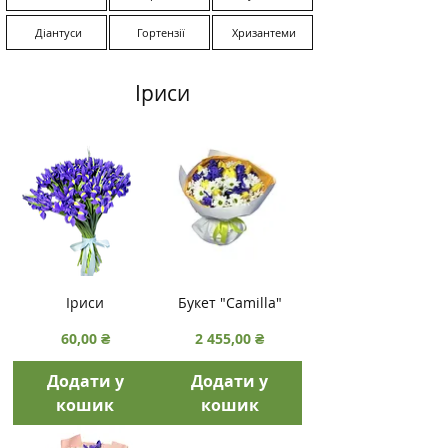
Діантуси
Гортензії
Хризантеми
Іриси
Іриси
Букет "Camilla"
Ціна
Ціна
60,00 ₴
2 455,00 ₴
Додати у
Додати у
кошик
кошик