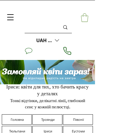
UAH (₴)
Іриси: квіти для тих, хто бачить красу
у деталях
Тонкі відтінки, делікатні лінії, глибокий
сенс у кожній пелюстці.
Головна
Троянди
Півонії
Тюльпани
Іриси
Еустоми