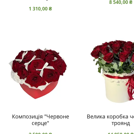
Ціна
8 540,00 ₴
Ціна
1 310,00 ₴
Композиція "Червоне
Велика коробка 
серце"
троянд