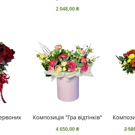
Ціна
2 048,00 ₴
червоних
Композиція "Гра відтінків"
Компози
Ціна
Зви
4 650,00 ₴
2 58