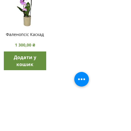
Фаленопсіс Каскад
Ціна
1 300,00 ₴
Додати у
кошик
+38 093 300 61 99
+38 066 704 45 78
Відгуки
Facebook