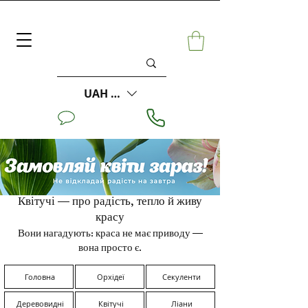
UAH (₴)
Квітучі — про радість, тепло й живу
красу
Вони нагадують: краса не має приводу —
вона просто є.
Головна
Орхідеї
Секуленти
Деревовидні
Квітучі
Ліани