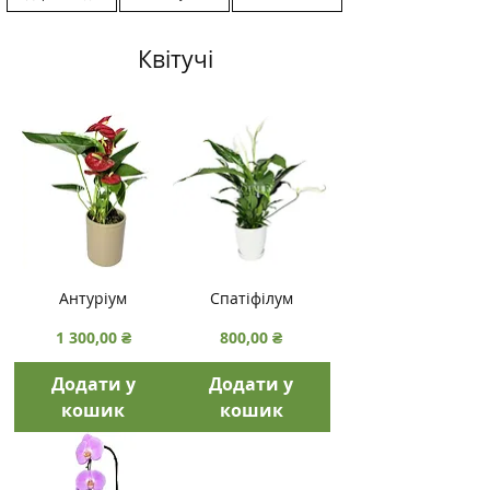
Квітучі
Антуріум
Спатіфілум
Ціна
Ціна
1 300,00 ₴
800,00 ₴
Додати у
Додати у
кошик
кошик