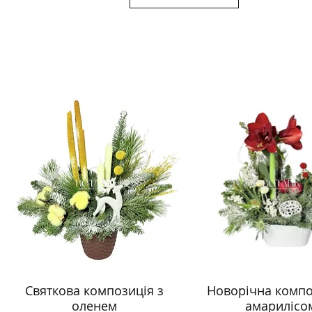
Святкова композиція з
Новорічна компо
оленем
амарилісо