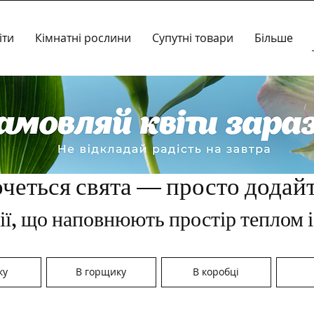
іти
Кімнатні рослини
Супутні товари
Більше
четься свята — просто додайт
ії, що наповнюють простір теплом 
ку
В горщику
В коробці