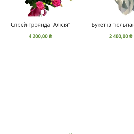
Спрей-троянда "Алісія"
Букет із тюльпа
Ціна
Ціна
4 200,00 ₴
2 400,00 ₴
+38 093 300 61 99
+38 066 704 45 78