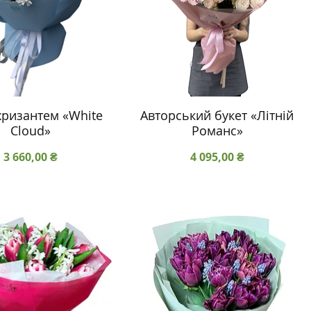
хризантем «White
Авторський букет «Літній
Cloud»
Романс»
Ціна
Ціна
3 660,00 ₴
4 095,00 ₴