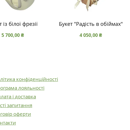
 із білої фрезії
Букет "Радість в обіймах"
Ціна
Ціна
5 700,00 ₴
4 050,00 ₴
літика конфіденційності
ограма лояльності
лата і доставка
сті запитання
говір оферти
нтакти