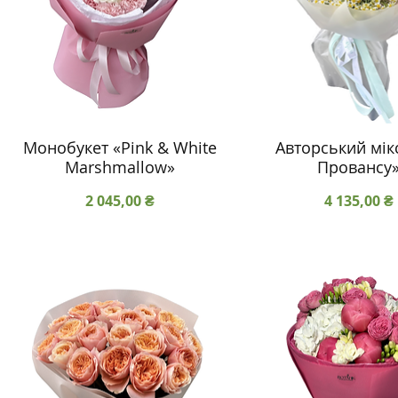
Монобукет «Pink & White
Авторський мік
Marshmallow»
Провансу
Ціна
Ціна
2 045,00 ₴
4 135,00 ₴