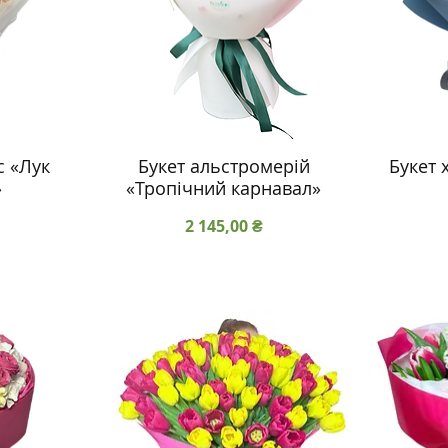
с «Лук
Букет альстромерій
Букет 
»
«Тропічний карнавал»
Ціна
2 145,00 ₴