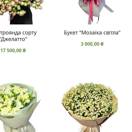
 троянда сорту
Букет "Мозаїка світла"
"Джелатто"
Ціна
3 000,00 ₴
Ціна
17 500,00 ₴