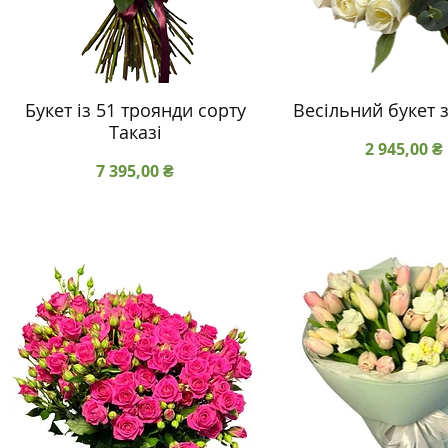
Букет із 51 троянди сорту
Весільний букет 
Таказі
Ціна
2 945,00 ₴
Ціна
7 395,00 ₴