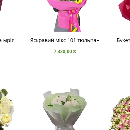
а мрія"
Яскравий мікс 101 тюльпан
Букет
Ціна
7 320,00 ₴