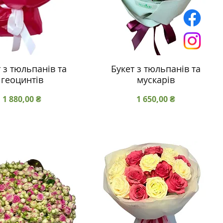
 з тюльпанів та
Букет з тюльпанів та
геоцинтів
мускарів
Ціна
Ціна
1 880,00 ₴
1 650,00 ₴