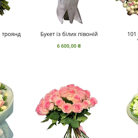
з троянд
Букет із білих півоній
101
Ціна
6 600,00 ₴