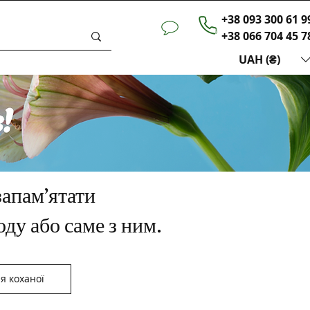
+38 093 300 61 9
+38 066 704 45 7
UAH (₴)
запам’ятати
оду або саме з ним.
я коханої