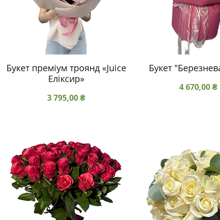
Букет преміум троянд «Juice
Букет "Березнев
Еліксир»
Ціна
4 670,00 ₴
Ціна
3 795,00 ₴