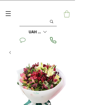
UAH (₴)