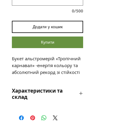
0/500
Додати у кошик
Купити
Букет альстромерій «Тропічний
карнавал» -енергія кольору та
абсолютний рекорд зі стійкості
в одному букеті!
Якщо ви шукаєте подарунок,
Характеристики та
який гарантовано підніме
склад
настрій та буде радувати око
неймовірно довго, цей мікс із
Склад: Преміум
добірних альстромерій —
альстромерія (мікс
бездоганний вибір.
відтінків), фірмове стильне
Альстромерія, або як її часто
пакування, атласна стрічка