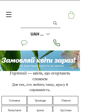
UAH (₴)
Гортензії — квіти, що огортають
спокоєм
Для тих, хто любить тишу, красу й
справжність.
Головна
Троянди
Півонії
Тюльпани
Іриси
Еустоми