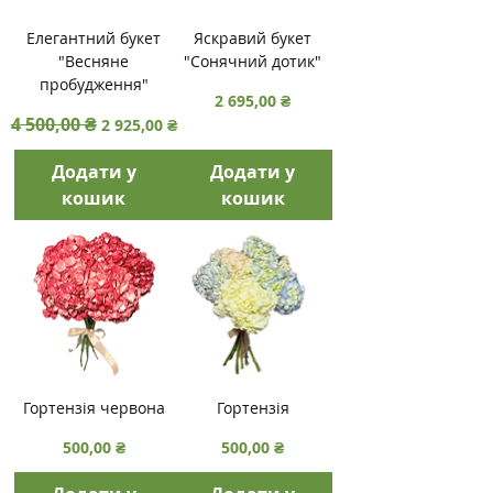
Елегантний букет
Яскравий букет
"Весняне
"Сонячний дотик"
пробудження"
Ціна
2 695,00 ₴
Звичайна ціна
4 500,00 ₴
За розпродажем
2 925,00 ₴
Додати у
Додати у
кошик
кошик
Гортензія червона
Гортензія
Ціна
Ціна
500,00 ₴
500,00 ₴