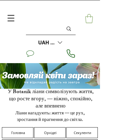
UAH (₴)
У Botanik ліани символізують життя,
що росте вгору, — ніжно, спокійно,
але впевнено
Ліани нагадують: життя — це рух,
зростання й прагнення до світла.
Головна
Орхідеї
Секуленти