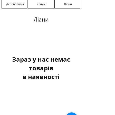
Деревовидні
Квітучі
Ліани
Ліани
Зараз у нас немає
товарів
в наявності
+38 093 300 61 99
+38 066 704 45 78