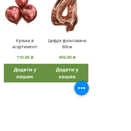
Кульки в
Цифра фольгована
асортименті
80см
Ціна
Ціна
110,00 ₴
450,00 ₴
Додати у
Додати у
кошик
кошик
+38 093 300 61 99
+38 066 704 45 78
Відгуки