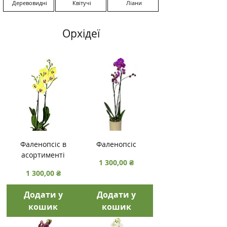
Деревовидні
Квітучі
Ліани
Орхідеї
Фаленопсіс в
Фаленопсіс
асортименті
Ціна
1 300,00 ₴
Ціна
1 300,00 ₴
Додати у
Додати у
кошик
кошик