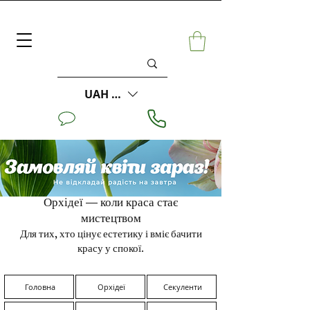
UAH (₴)
Орхідеї — коли краса стає
мистецтвом
Для тих, хто цінує естетику і вміє бачити
красу у спокої.
Головна
Орхідеї
Секуленти