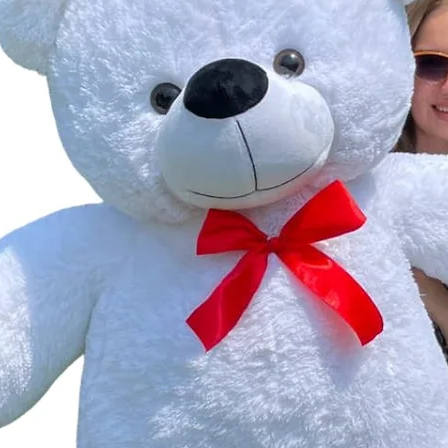
залиша
Квітко
натхне
краси 
серце 