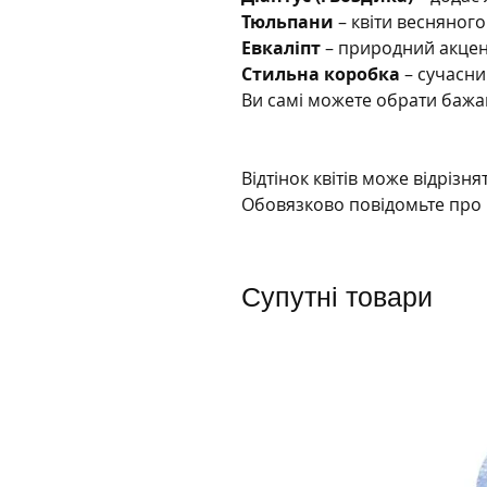
Тюльпани
– квіти весняного
Евкаліпт
– природний акцент
Стильна коробка
– сучасни
Ви самі можете обрати бажан
Відтінок квітів може відрізн
Обовязково повідомьте пр
Супутні товари