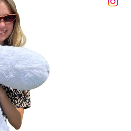
ються свіжими довше.
ва композиція "Сезон
ння" – це справжнє втілення
та ніжності, що наповнить
теплом!