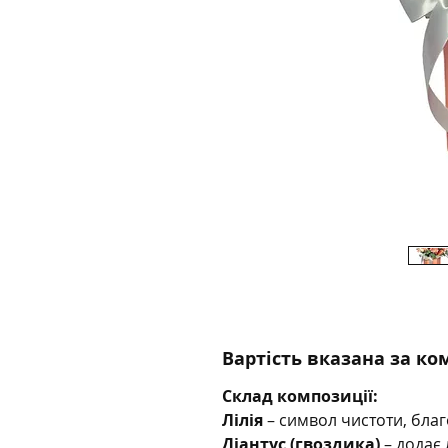
Вартість вказана за к
Склад композиції:
Лілія
– символ чистоти, благ
Діантус (гвоздика)
– додає 