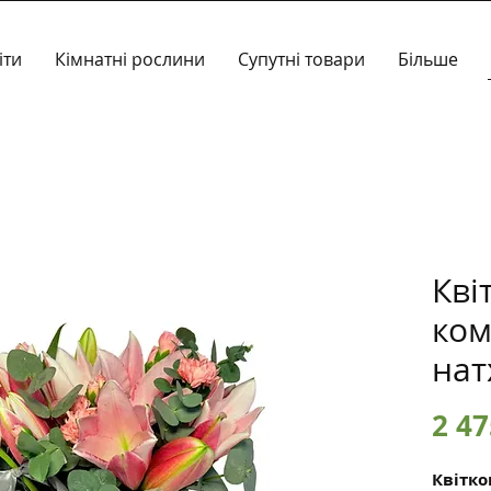
іти
Кімнатні рослини
Супутні товари
Більше
Кві
ком
нат
2 47
Квітко