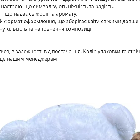
Тюльп
 настрою, що символізують ніжність та радість.
настро
, що надає свіжості та аромату.
та раді
й формат оформлення, що зберігає квіти свіжими довше т
Евкалі
у кількість та наповнення композиції
надає с
Стильн
оформл
свіжим
ятися, в залежності від постачання. Колір упаковки та стр
Чому в
о це нашим менеджерам
композ
Витонч
кольорі
Елеган
робить
подару
Ідеаль
подій:
романт
подяки
Квіти у