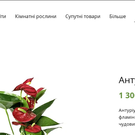
іти
Кімнатні рослини
Супутні товари
Більше
Ант
1 30
Антуріу
фламінг
чудови
вашого