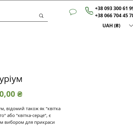
+38 093 300 61 9
+38 066 704 45 7
UAH (₴)
уріум
Ціна
0,00 ₴
м, відомий також як "квітка
о" або "квітка-серце", є
м вибором для прикраси
 дому. Ця екзотична квітка має