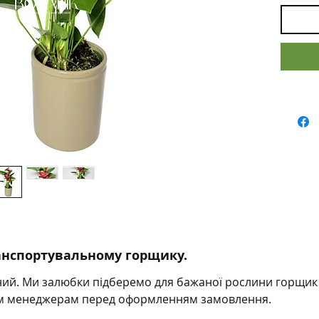
яскраві
зелені 
прекра
будь-я
догляда
протяг
своєю к
своїми
властив
ідеаль
здоров
Подару
чудову 
насоло
ранспортувальному горщику.
й. Ми залюбки підберемо для бажаної рослини горщик і 
им менеджерам перед оформленням замовлення.