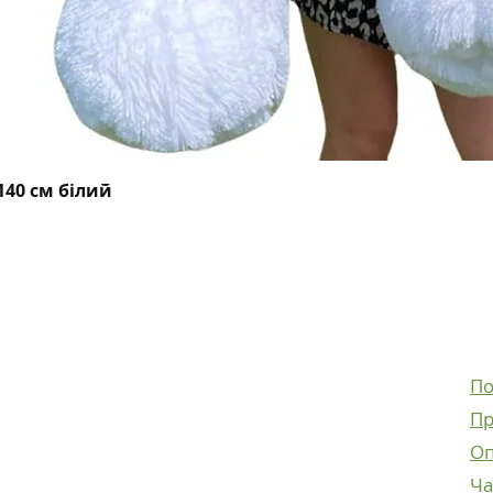
Швидкий перегляд
40 см білий
Facebook
Instagram
По
Facebook
Пр
Instagram
Оп
Ча