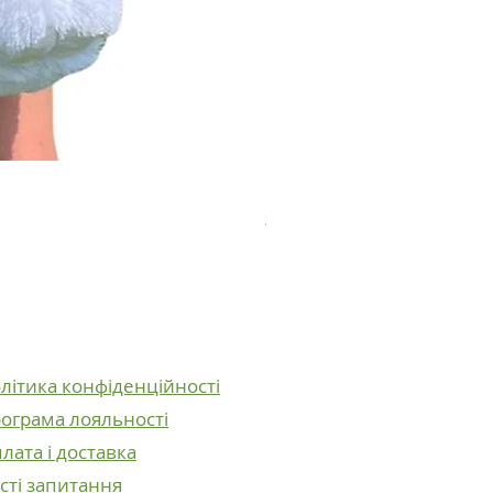
Плюшевий ведмедик Ве
Ціна
2 600,00 ₴
літика конфіденційності
ограма лояльності
лата і доставка
сті запитання