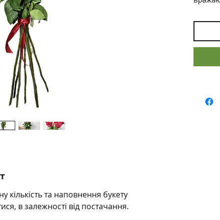
ідеаль
момент
Опис б
Склад:
"Експл
Колір:
символі
благор
Декор:
стрічку
підкрес
Цей бу
довгим
троянд
виборо
шт
почутт
уваги.
у кількість та наповнення букету
тися, в залежності від постачання.