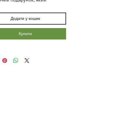
но підходить для особливих
ів.
Додати у кошик
укета:
7 розкішних троянд
орер" висотою 1 метр.
Купити
насичений червоний, що
зує пристрасть, любов і
одство.
стильне оформлення під
, що додає витонченості та
лює природну красу квітів.
кет виглядає розкішно завдяки
 стеблам і глибокому кольору
. Він стане ідеальним
м, щоб висловити найщиріші
я чи зробити незабутній жест