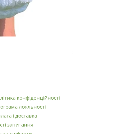
Плюшевий ведмедик Ве
Ціна
2 600,00 ₴
літика конфіденційності
ограма лояльності
лата і доставка
сті запитання
говір оферти