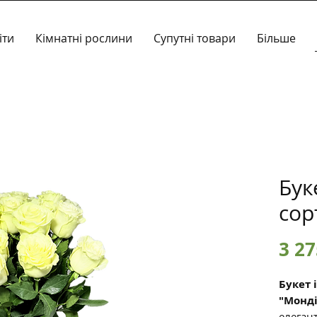
іти
Кімнатні рослини
Супутні товари
Більше
Бук
сор
3 27
Букет 
"Монді
елеган