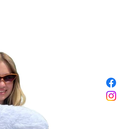
родження, ювілею чи просто
к уваги. Його вишуканий
 зачарує та залишить
щі враження.