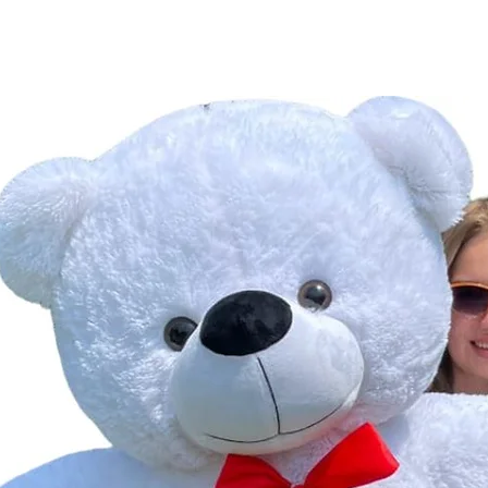
дня на
як зна
вигляд
найкра