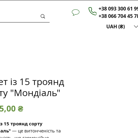
+38 093 300 61 9
+38 066 704 45 7
UAH (₴)
ет із 15 троянд
ту "Мондіаль"
Ціна
5,00 ₴
із 15 троянд сорту
аль"
— це витонченість та
тність, що гармонійно