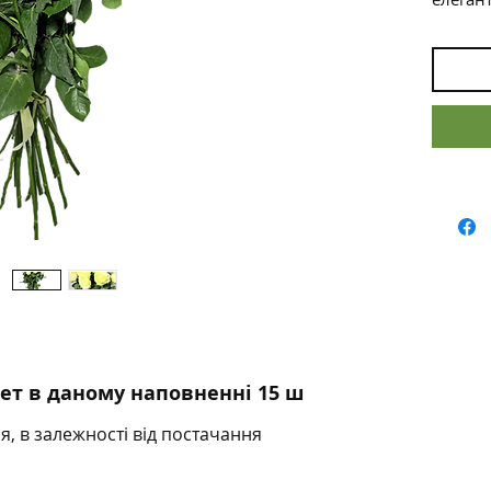
поєдна
Особли
Кількіс
що ств
композ
Сорт:
"
велики
пелюст
Колір:
легким
символі
почина
Аромат
додає б
Оформ
кет в даному наповненні 15 ш
що під
Чудов
ся, в залежності від постачання
Букет і
ідеаль