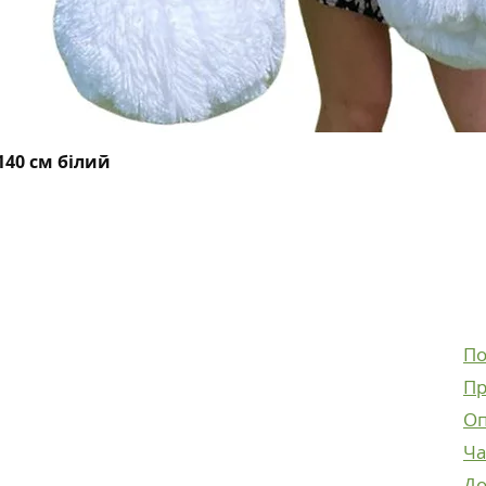
Швидкий перегляд
40 см білий
Facebook
Instagram
По
Facebook
Пр
Instagram
Оп
Ча
До