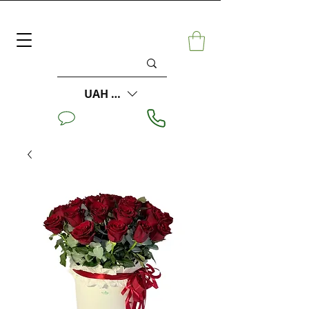
UAH (₴)