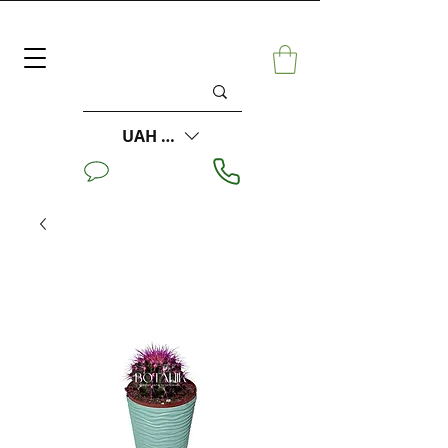
UAH (₴)