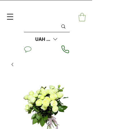
UAH (₴)