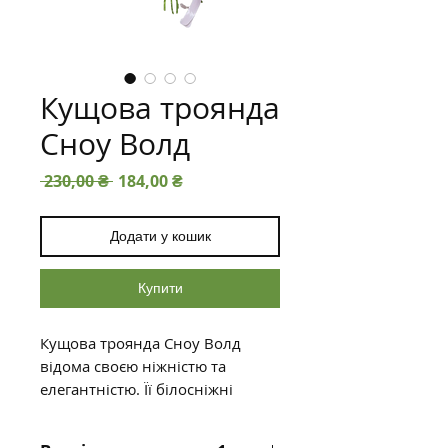
Кущова троянда
Сноу Волд
Звичайна ціна
За розпродажем
 230,00 ₴ 
184,00 ₴
Додати у кошик
Купити
Кущова троянда Сноу Волд
відома своєю ніжністю та
елегантністю. Її білосніжні
бутони символізують чистоту,
ніжність і витонченість. Цей