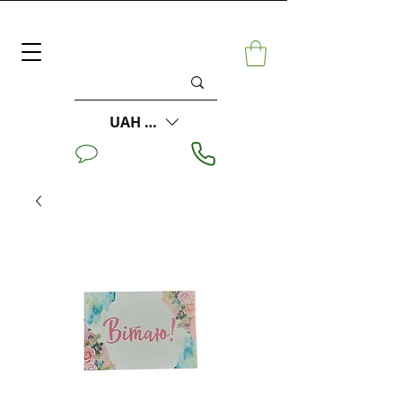
UAH (₴)