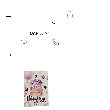
UAH (₴)