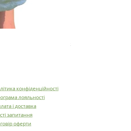
Плюшевий ведмедик Ве
Ціна
2 600,00 ₴
літика конфіденційності
ограма лояльності
лата і доставка
сті запитання
говір оферти