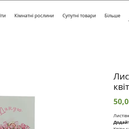
іти
Кімнатні рослини
Супутні товари
Більше
Лис
кві
50,0
Листівк
Додайт
Квіти с