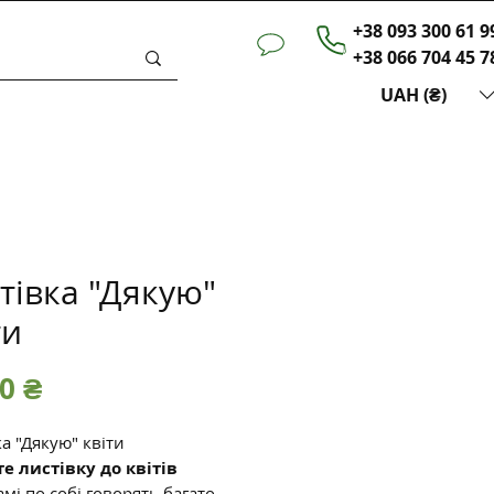
+38 093 300 61 9
+38 066 704 45 7
UAH (₴)
тівка "Дякую"
ти
Ціна
0 ₴
а "Дякую" квіти
е листівку до квітів
амі по собі говорять багато,