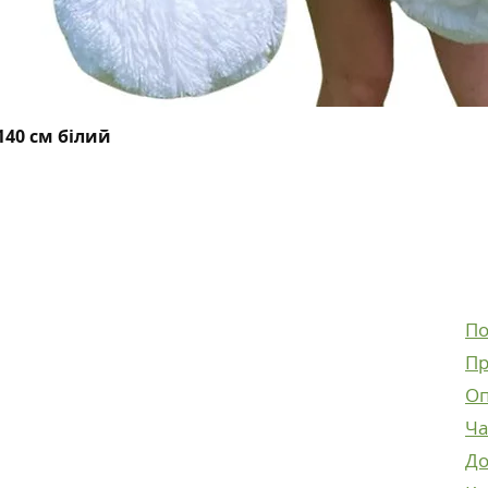
Швидкий перегляд
40 см білий
Facebook
Instagram
По
Facebook
Пр
Instagram
Оп
Ча
До