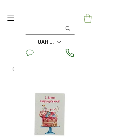
UAH (₴)