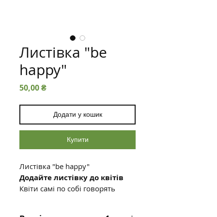
Листівка "be
happy"
Ціна
50,00 ₴
Додати у кошик
Купити
Листівка "be happy"
Додайте листівку до квітів
Квіти самі по собі говорять
багато, але листівка зробить
ваш подарунок ще більш