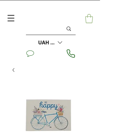
UAH (₴)