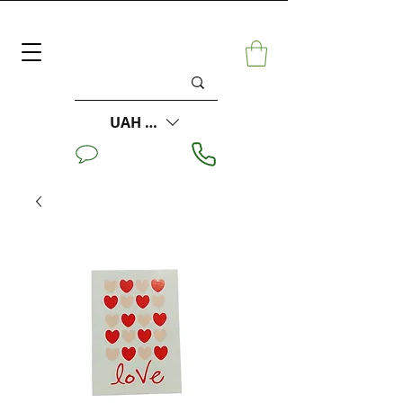
UAH (₴)