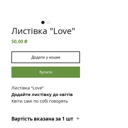
Листівка "Love"
Ціна
50,00 ₴
Додати у кошик
Купити
Листівка "Love"
Додайте листівку до квітів
Квіти самі по собі говорять
багато, але листівка зробить
ваш подарунок ще більш
Вартість вказана за 1 шт
особливим. Вона передасть
ваші найтепліші почуття, щирі