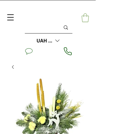
UAH (₴)