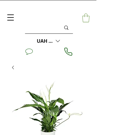
UAH (₴)