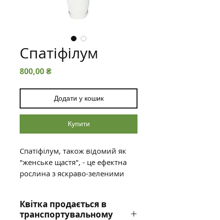
Спатіфілум
Ціна
800,00 ₴
Додати у кошик
Купити
Спатіфілум, також відомий як
"женське щастя", - це ефектна
рослина з яскраво-зеленими
листям. Вона відома своєю
здатністю до очищення повітря
Квітка продається в
від токсинів, що робить її
транспортувальному
ідеальним доповненням до