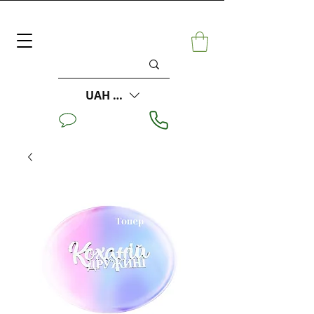
UAH (₴)