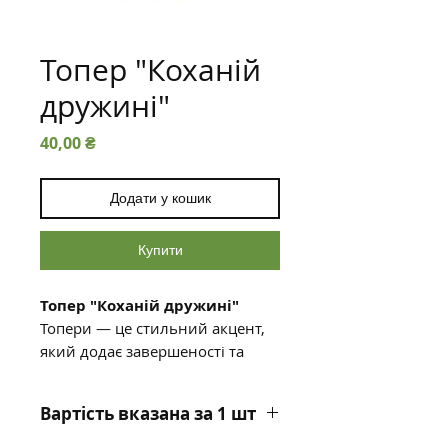
Топер "Коханій
дружині"
Ціна
40,00 ₴
Додати у кошик
Купити
Топер "Коханій дружині"
Топери — це стильний акцент,
який додає завершеності та
індивідуальності кожному
букету чи композиції. Вони
Вартість вказана за 1 шт
чудово підкреслюють тематику
свята або виражають ваші