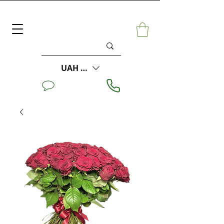
UAH (₴)