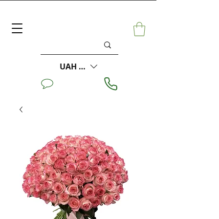
UAH (₴)