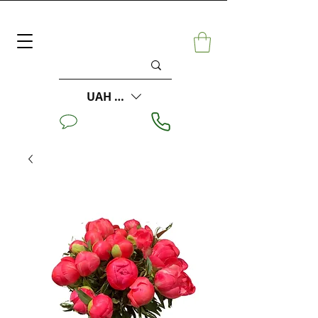
UAH (₴)