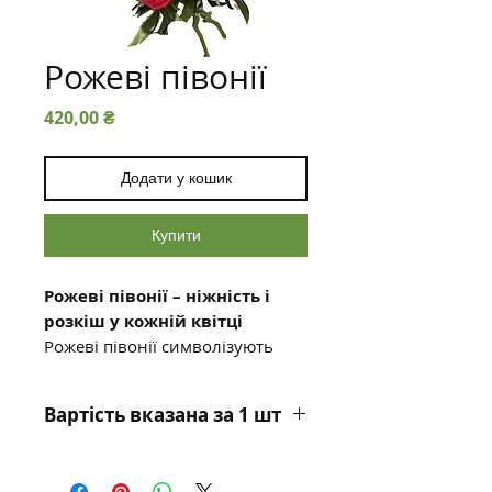
Рожеві півонії
Ціна
420,00 ₴
Додати у кошик
Купити
Рожеві півонії – ніжність і
розкіш у кожній квітці
Рожеві півонії символізують
романтику, щастя та
витонченість
. Їхні пишні
Вартість вказана за 1 шт
бутони та ніжний аромат
зачаровують і створюють
Особливості букета з
атмосферу ніжності та
рожевих півоній: