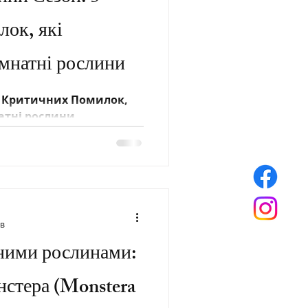
ок, які
імнатні рослини
5 Критичних Помилок,
атні рослини
хв
тними рослинами:
нстера (Monstera