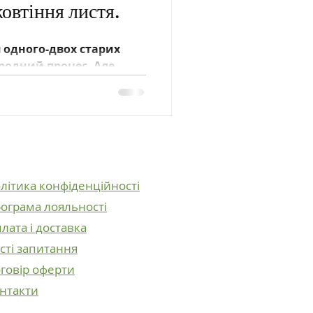
жовтіння листя.
 одного-двох старих
иродний процес. Але
сигнал SOS.
к-лист, щоб
.
літика конфіденційності
ограма лояльності
лата і доставка
сті запитання
говір оферти
нтакти