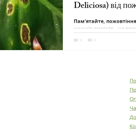
Deliciosa) від по
Пам'ятайте, пожовтіння
нижніх листків – це пр
масове пожовтіння – це 
Використовуйте цей че
діагностувати проблему
По
Facebook
Пр
Instagram
Оп
Ча
До
Ко