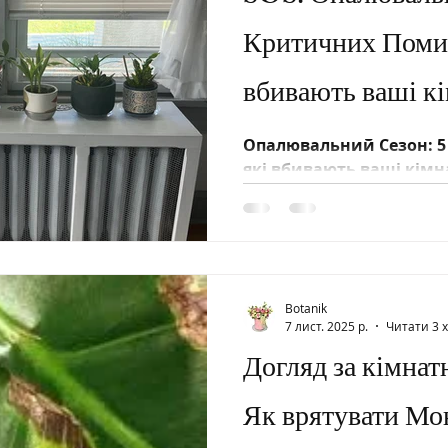
Критичних Помил
вбивають ваші к
Опалювальний Сезон: 
які вбивають ваші кімн
Botanik
7 лист. 2025 р.
Читати 3 
Догляд за кімна
Як врятувати Мо