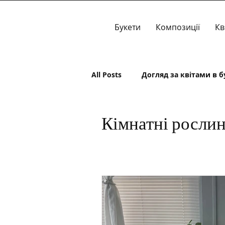
Букети
Композиції
Кв
All Posts
Догляд за квітами в б
Кімнатні росли