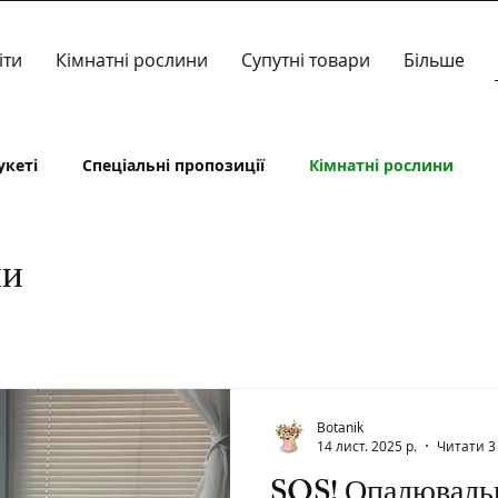
іти
Кімнатні рослини
Супутні товари
Більше
укеті
Спеціальні пропозиції
Кімнатні рослини
ни
Botanik
14 лист. 2025 р.
Читати 3
SOS! Опалювальн