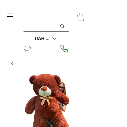
UAH (₴)